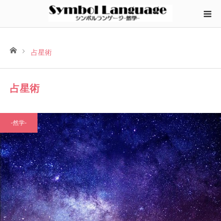
ホーム
占星術
占星術
-然学-