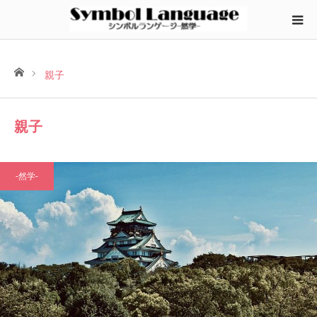
ホーム
親子
親子
-然学-