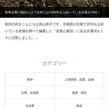
長寿企業の秘訣とは？日本には1000年以上続いている企業が19社！
前回の続きこんにちは長山恭子です。京都府が京都で百年以上続
いている老舗を調べて編纂した『老舗と家訓』にある共通項を１
５に分類しました。…
カテゴリー
-然学-
人間関係、恋愛、結婚
仕事、金銭面
健康、病気
先祖事
動画