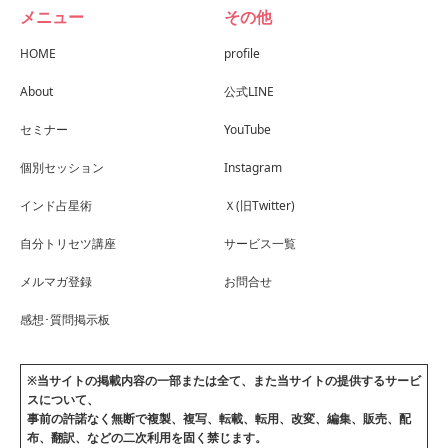
メニュー
その他
HOME
profile
About
公式LINE
セミナー
YouTube
個別セッション
Instagram
インド占星術
Ｘ(旧Twitter)
自分トリセツ講座
サービス一覧
メルマガ登録
お問合せ
感想･質問掲示板
※当サイトの掲載内容の一部または全て、また当サイトの提供するサービ
スについて、
事前の許諾なく無断で複製、複写、転載、転用、改変、編集、販売、配
布、翻訳、などの二次利用を固く禁じます。