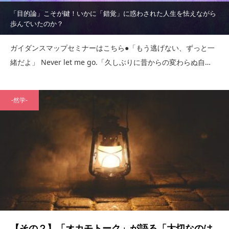
「目的論」こそが鍵！いかに「錯覚」に惑わされた人生を怯えながら
歩んでいたのか？
ガイダンスマップセミナーはこちら●「もう逃げない、ずっと一
緒だよ」 Never let me go.「久しぶりに昔からの変わらぬ自…
-然学-
【その２】「オカモトーク」が語る「大切なのは