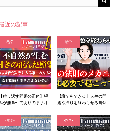
最近の記事
-然学-
-然学-
【繰り返す問題の正体】望
【誰でもできる】人生の問
みが無条件でありのまま叶…
題や滞りを終わらせる自然…
-然学-
-然学-