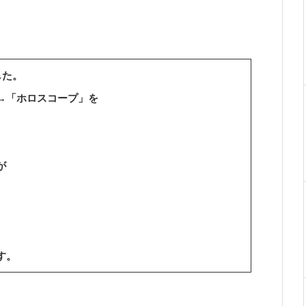
した。
→「ホロスコープ」を
が
。
す。