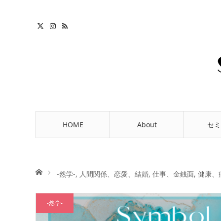
HOME
About
セミ
ホーム
-然学-
,
人間関係、恋愛、結婚
,
仕事、金銭面
,
健康、
-然学-