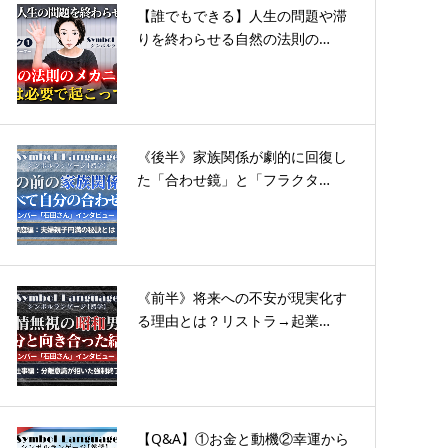
【誰でもできる】人生の問題や滞
りを終わらせる自然の法則の…
《後半》家族関係が劇的に回復し
た「合わせ鏡」と「フラクタ…
《前半》将来への不安が現実化す
る理由とは？リストラ→起業…
【Q&A】①お金と動機②幸運から