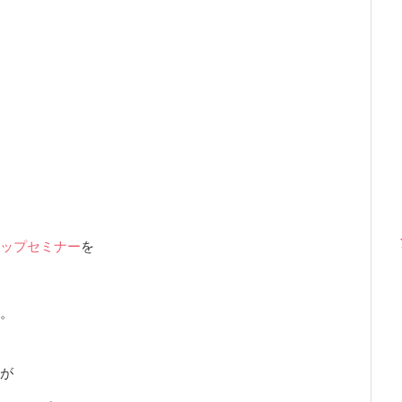
ップセミナー
を
。
が