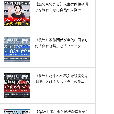
【誰でもできる】人生の問題や滞
りを終わらせる自然の法則の…
《後半》家族関係が劇的に回復し
た「合わせ鏡」と「フラクタ…
《前半》将来への不安が現実化す
る理由とは？リストラ→起業…
【Q&A】①お金と動機②幸運から