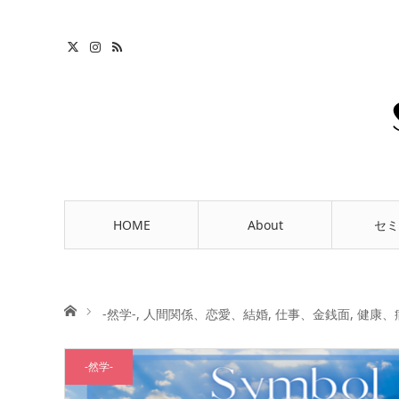
HOME
About
セミ
ホーム
-然学-
,
人間関係、恋愛、結婚
,
仕事、金銭面
,
健康、
-然学-