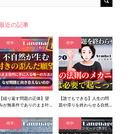
最近の記事
-然学-
-然学-
【繰り返す問題の正体】望
【誰でもできる】人生の問
みが無条件でありのまま叶…
題や滞りを終わらせる自然…
-然学-
-然学-