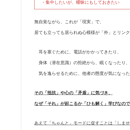
・集中したいが、曖昧にもしておきたい
無自覚ながら、これが「現実」で、
居ても立っても居られぬ心模様が「外」とリンク
耳を塞ぐために、電話がかかってきたり、
身体（潜在意識）の拒絶から、眠くなったり、
気を逸らせるために、他者の態度が気になった
その「抵抗」や心の「矛盾」に気づき、
なぜ「それ」が起こるか「ひも解く」学びなので
あえて「ちゃんと」モードに促すことは「しませ