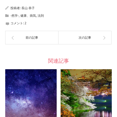
投稿者:
長山 恭子
-然学-
,
健康、病気
,
法則
コメント:
2
前の記事
次の記事
関連記事