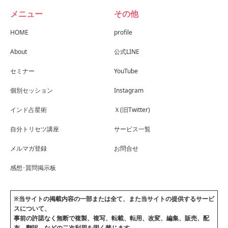
メニュー
その他
HOME
profile
About
公式LINE
セミナー
YouTube
個別セッション
Instagram
インド占星術
Ｘ(旧Twitter)
自分トリセツ講座
サービス一覧
メルマガ登録
お問合せ
感想･質問掲示板
※当サイトの掲載内容の一部または全て、また当サイトの提供するサービ
スについて、
事前の許諾なく無断で複製、複写、転載、転用、改変、編集、販売、配
布、翻訳、などの二次利用を固く禁じます。