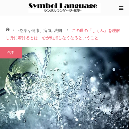
ホーム
-然学-
,
健康、病気
,
法則
この世の「しくみ」を理解
し身に着けるとは、心が動揺しなくなるということ
-然学-