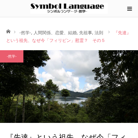
ホーム
-然学-
,
人間関係、恋愛、結婚
,
先祖事
,
法則
『先達』
という祖先、なぜ今「フィリピン」慰霊？ その５
-然学-
『先達』という祖先、なぜ今「フィ