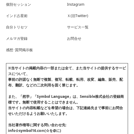
個別セッション
Instagram
インド占星術
Ｘ(旧Twitter)
自分トリセツ
サービス一覧
メルマガ登録
お問合せ
感想･質問掲示板
※当サイトの掲載内容の一部または全て、また当サイトの提供するサービ
スについて、
事前の許諾なく無断で複製、複写、転載、転用、改変、編集、販売、配
布、翻訳、などの二次利用を固く禁じます。
また、「然学」「Symbol Language」は、
Sensible株式会社
の登録商
標です。無断で使用することはできません。
当サイトの内容転載などを希望の場合は、下記連絡先まで事前にお問合
せいただけるようお願いいたします。
当社著作権等に関する問い合わせ先:
info☆symbol16.coｍ(☆を@に)