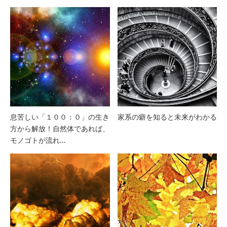
息苦しい「１００：０」の生き
家系の癖を知ると未来がわかる
方から解放！自然体であれば、
モノゴトが流れ…