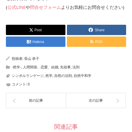
(
公式LINE
や
問合せフォーム
よりお気軽にお問合せください)
Post
Share
Hatena
RSS
投稿者:
長山 恭子
-然学-
,
人間関係、恋愛、結婚
,
先祖事
,
法則
シンボルランゲージ
,
然学
,
自然の法則
,
自然中和学
コメント:
0
前の記事
次の記事
関連記事