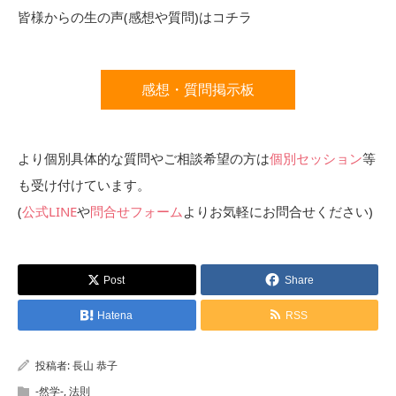
皆様からの生の声(感想や質問)はコチラ
感想・質問掲示板
より個別具体的な質問やご相談希望の方は
個別セッション
等
も受け付けています。
(
公式LINE
や
問合せフォーム
よりお気軽にお問合せください)
Post
Share
Hatena
RSS
投稿者:
長山 恭子
-然学-
,
法則