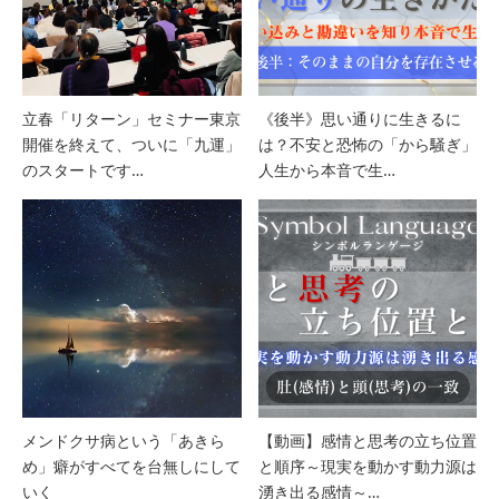
立春「リターン」セミナー東京
《後半》思い通りに生きるに
開催を終えて、ついに「九運」
は？不安と恐怖の「から騒ぎ」
のスタートです…
人生から本音で生…
メンドクサ病という「あきら
【動画】感情と思考の立ち位置
め」癖がすべてを台無しにして
と順序～現実を動かす動力源は
いく
湧き出る感情～…