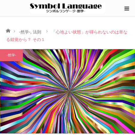
ホーム
-然学-
,
法則
「心地よい状態」が得られないのは単な
る錯覚から？ その１
-然学-