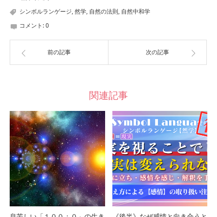
シンボルランゲージ
,
然学
,
自然の法則
,
自然中和学
コメント:
0
前の記事
次の記事
関連記事
息苦しい「１００：０」の生き
《後半》なぜ感情と向き合うと