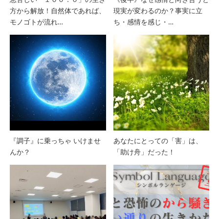
方から解放！自然体であれば、
現実が変わるのか？事実に立
モノゴトが流れ…
ち・感情を感じ・…
『調子』に乗っちゃ いけませ
あなたにとっての「害」は、
んか？
「助け舟」だった！